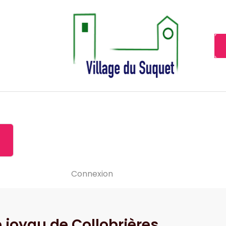
Cannes la Croisette à ses pieds!
Accueil
À propos de
Le-vide
Visiter le Suquet
Contact
News
Connexion
e joyau de Collobrières