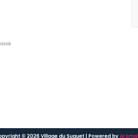
egories
Archives
g
d
u
V
i
l
l
a
g
e
j
u
i
l
l
e
t
2
0
2
4
a
s
s
é
pyright © 2026 Village du Suquet | Powered by
Aromat