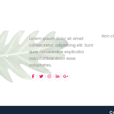
Cat
L
e
B
l
o
N
o
n
c
l
Lorem ipsum dolor sit amet
consectetur adipisicing elit. Sunt
quas recusandae explicabo
voluptatibus dolor esse
voluptates,.
Co