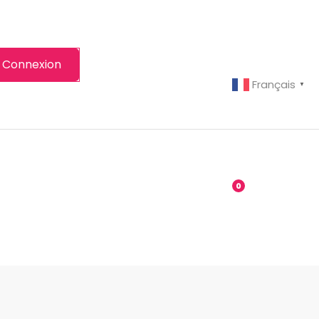
Connexion
Français
▼
-grenier
Boutique
0