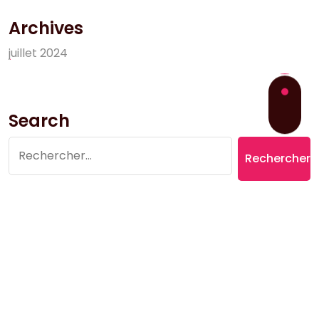
Archives
j
u
i
l
l
e
t
2
0
2
4
Search
Rechercher :
Copyright © 2026 Village du Suquet | Powered by
Aromatic