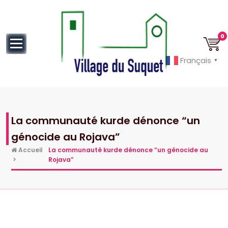
au
contenu
0
Français
▼
Cannes la Croisette à ses pieds!
La communauté kurde dénonce “un
génocide au Rojava”
Accueil
La communauté kurde dénonce “un génocide au
>
Rojava”