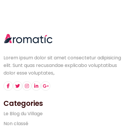
Lorem ipsum dolor sit amet consectetur adipisicing
elit. Sunt quas recusandae explicabo voluptatibus
dolor esse voluptates,.
Categories
L
e
B
l
o
g
d
u
V
i
l
l
a
g
e
N
o
n
c
l
a
s
s
é