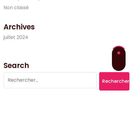
N
o
n
c
l
a
s
s
é
Archives
j
u
i
l
l
e
t
2
0
2
4
Search
Rechercher :