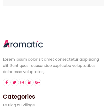
Lorem ipsum dolor sit amet consectetur adipisicing
elit. Sunt quas recusandae explicabo voluptatibus
dolor esse voluptates,.
Categories
L
e
B
l
o
g
d
u
V
i
l
l
a
g
e