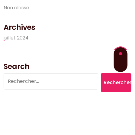
N
o
n
c
l
a
s
s
é
Archives
j
u
i
l
l
e
t
2
0
2
4
Search
Rechercher :