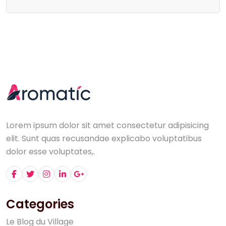
Lorem ipsum dolor sit amet consectetur adipisicing
elit. Sunt quas recusandae explicabo voluptatibus
dolor esse voluptates,.
Categories
L
e
B
l
o
g
d
u
V
i
l
l
a
g
e