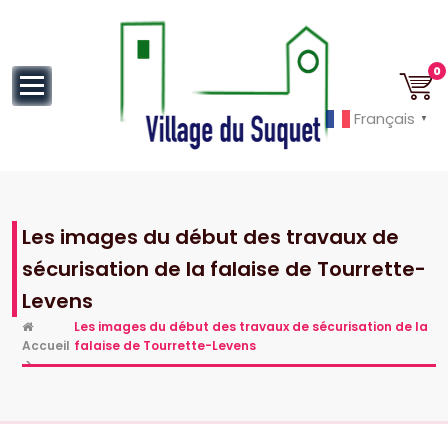
au
contenu
0
Français
▼
Cannes la Croisette à ses pieds!
Les images du début des travaux de
sécurisation de la falaise de Tourrette-
Levens
Les images du début des travaux de sécurisation de la
Accueil
falaise de Tourrette-Levens
>