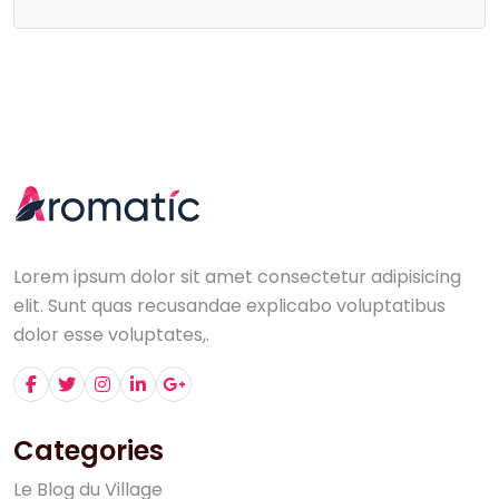
Lorem ipsum dolor sit amet consectetur adipisicing
elit. Sunt quas recusandae explicabo voluptatibus
dolor esse voluptates,.
Categories
L
e
B
l
o
g
d
u
V
i
l
l
a
g
e