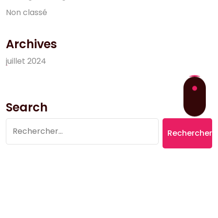
N
o
n
c
l
a
s
s
é
Archives
j
u
i
l
l
e
t
2
0
2
4
Search
Rechercher :