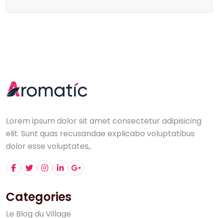
Lorem ipsum dolor sit amet consectetur adipisicing
elit. Sunt quas recusandae explicabo voluptatibus
dolor esse voluptates,.
Categories
L
e
B
l
o
g
d
u
V
i
l
l
a
g
e