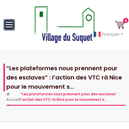
au
contenu
0
Français
▼
Cannes la Croisette à ses pieds!
“Les plateformes nous prennent pour
des esclaves” : l’action des VTC rà Nice
pour le mouvement s…
“Les plateformes nous prennent pour des esclaves” :
Accueil
l’action des VTC rà Nice pour le mouvement s…
>