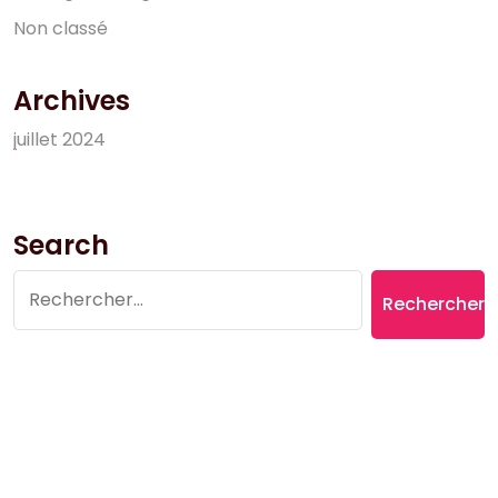
N
o
n
c
l
a
s
s
é
Archives
j
u
i
l
l
e
t
2
0
2
4
Search
Rechercher :