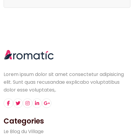
Lorem ipsum dolor sit amet consectetur adipisicing
elit. Sunt quas recusandae explicabo voluptatibus
dolor esse voluptates,.
Categories
L
e
B
l
o
g
d
u
V
i
l
l
a
g
e