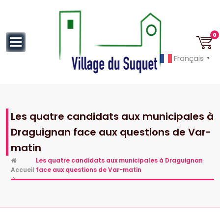
au
contenu
0
Français
▼
Cannes la Croisette à ses pieds!
Les quatre candidats aux municipales à
Draguignan face aux questions de Var-
matin
Les quatre candidats aux municipales à Draguignan
Accueil
face aux questions de Var-matin
>