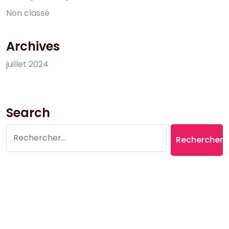
N
o
n
c
l
a
s
s
é
Archives
j
u
i
l
l
e
t
2
0
2
4
Search
Rechercher :