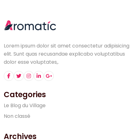
Lorem ipsum dolor sit amet consectetur adipisicing
elit. Sunt quas recusandae explicabo voluptatibus
dolor esse voluptates,.
Categories
L
e
B
l
o
g
d
u
V
i
l
l
a
g
e
N
o
n
c
l
a
s
s
é
Archives