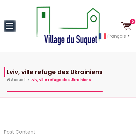
au
contenu
0
Français
▼
Cannes la Croisette à ses pieds!
Lviv, ville refuge des Ukrainiens
Accueil
>
Lviv, ville refuge des Ukrainiens
Post Content