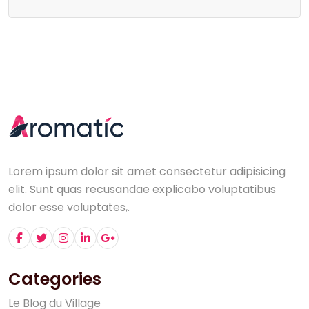
Lorem ipsum dolor sit amet consectetur adipisicing
elit. Sunt quas recusandae explicabo voluptatibus
dolor esse voluptates,.
Categories
L
e
B
l
o
g
d
u
V
i
l
l
a
g
e