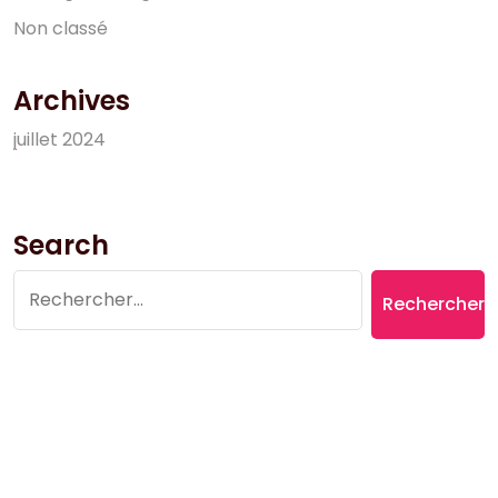
N
o
n
c
l
a
s
s
é
Archives
j
u
i
l
l
e
t
2
0
2
4
Search
Rechercher :