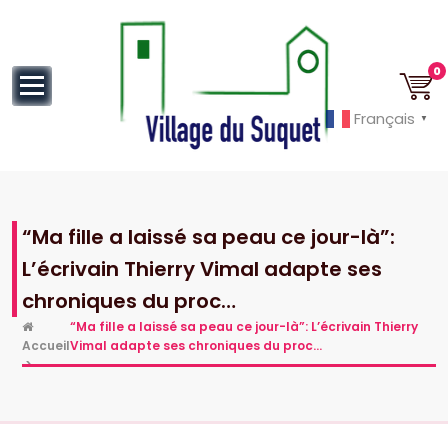
au
contenu
0
Français
▼
Cannes la Croisette à ses pieds!
“Ma fille a laissé sa peau ce jour-là”:
L’écrivain Thierry Vimal adapte ses
chroniques du proc…
“Ma fille a laissé sa peau ce jour-là”: L’écrivain Thierry
Accueil
Vimal adapte ses chroniques du proc…
>