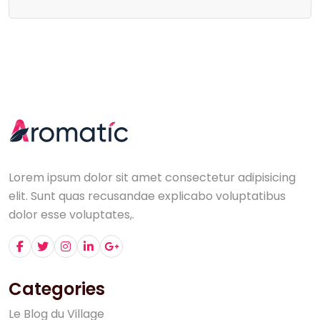
Lorem ipsum dolor sit amet consectetur adipisicing
elit. Sunt quas recusandae explicabo voluptatibus
dolor esse voluptates,.
Categories
L
e
B
l
o
g
d
u
V
i
l
l
a
g
e