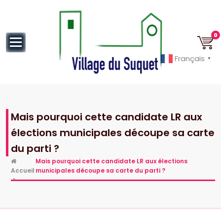
au
contenu
0
Français
▼
Cannes la Croisette à ses pieds!
Mais pourquoi cette candidate LR aux
élections municipales découpe sa carte
du parti ?
Mais pourquoi cette candidate LR aux élections
Accueil
municipales découpe sa carte du parti ?
>