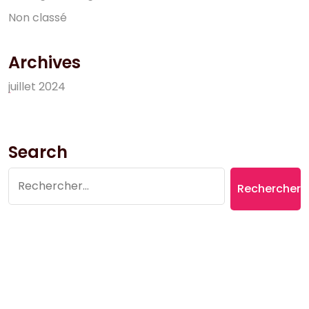
N
o
n
c
l
a
s
s
é
Archives
j
u
i
l
l
e
t
2
0
2
4
Search
Rechercher :