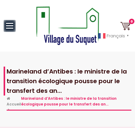
au
contenu
0
Français
▼
Cannes la Croisette à ses pieds!
Marineland d’Antibes : le ministre de la
transition écologique pousse pour le
transfert des an…
Marineland d’Antibes : le ministre de la transition
Accueil
écologique pousse pour le transfert des an…
>