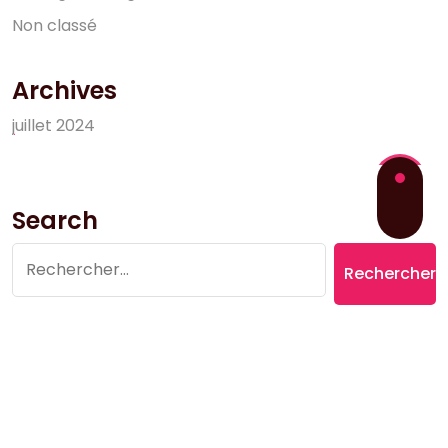
N
o
n
c
l
a
s
s
é
Archives
j
u
i
l
l
e
t
2
0
2
4
Search
Rechercher :