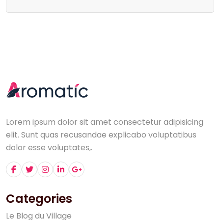
Lorem ipsum dolor sit amet consectetur adipisicing
elit. Sunt quas recusandae explicabo voluptatibus
dolor esse voluptates,.
Categories
L
e
B
l
o
g
d
u
V
i
l
l
a
g
e