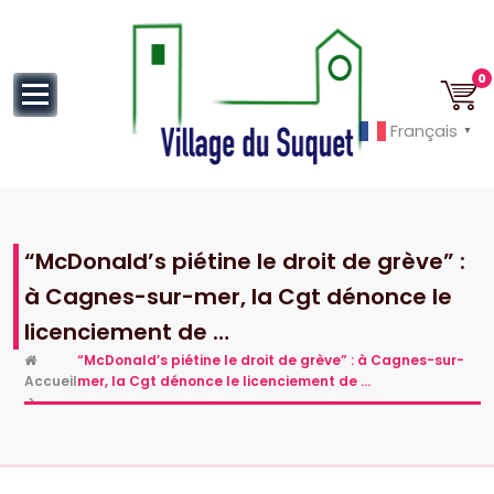
au
contenu
0
Français
▼
Cannes la Croisette à ses pieds!
“McDonald’s piétine le droit de grève” :
à Cagnes-sur-mer, la Cgt dénonce le
licenciement de …
“McDonald’s piétine le droit de grève” : à Cagnes-sur-
Accueil
mer, la Cgt dénonce le licenciement de …
>