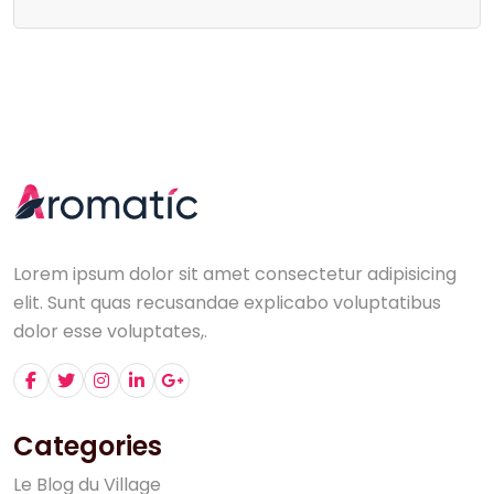
Lorem ipsum dolor sit amet consectetur adipisicing
elit. Sunt quas recusandae explicabo voluptatibus
dolor esse voluptates,.
Categories
L
e
B
l
o
g
d
u
V
i
l
l
a
g
e