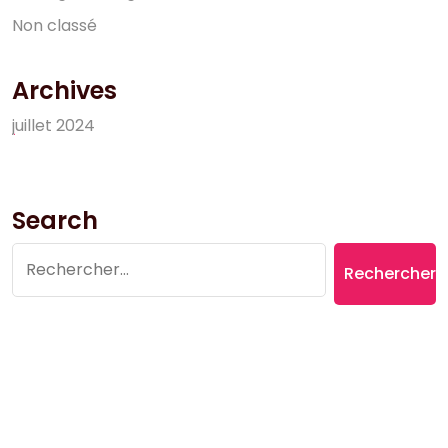
N
o
n
c
l
a
s
s
é
Archives
j
u
i
l
l
e
t
2
0
2
4
Search
Rechercher :