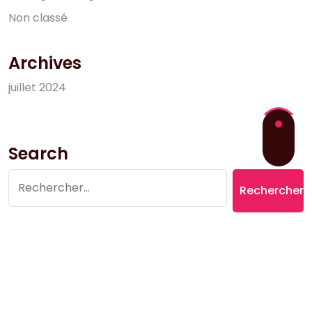
N
o
n
c
l
a
s
s
é
Archives
j
u
i
l
l
e
t
2
0
2
4
Search
Rechercher :