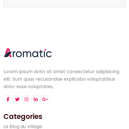
Lorem ipsum dolor sit amet consectetur adipisicing
elit. Sunt quas recusandae explicabo voluptatibus
dolor esse voluptates,.
Categories
L
e
B
l
o
g
d
u
V
i
l
l
a
g
e