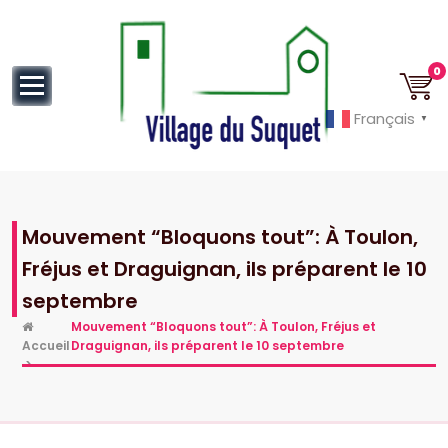
au
contenu
0
Français
▼
Cannes la Croisette à ses pieds!
Mouvement “Bloquons tout”: À Toulon,
Fréjus et Draguignan, ils préparent le 10
septembre
Mouvement “Bloquons tout”: À Toulon, Fréjus et
Accueil
Draguignan, ils préparent le 10 septembre
>