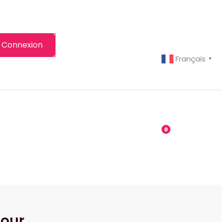
Connexion
Français
▼
-grenier
Boutique
0
tour