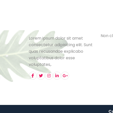
Cat
L
e
B
l
o
N
o
n
c
l
Lorem ipsum dolor sit amet
consectetur adipisicing elit. Sunt
quas recusandae explicabo
voluptatibus dolor esse
voluptates,.
Co