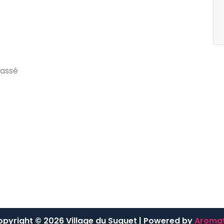
egories
Archives
g
d
u
V
i
l
l
a
g
e
j
u
i
l
l
e
t
2
0
2
4
a
s
s
é
pyright © 2026 Village du Suquet | Powered by
Aromat