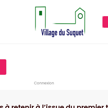
Cannes la Croisette à ses pieds!
Accueil
À propos de
Le-vide
Visiter le Suquet
Contact
News
Connexion
 à retenir à l’issue du premier 