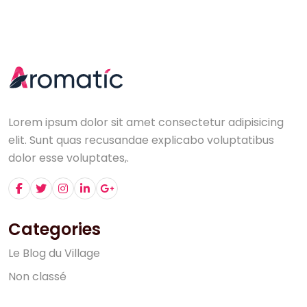
Lorem ipsum dolor sit amet consectetur adipisicing
elit. Sunt quas recusandae explicabo voluptatibus
dolor esse voluptates,.
Categories
L
e
B
l
o
g
d
u
V
i
l
l
a
g
e
N
o
n
c
l
a
s
s
é