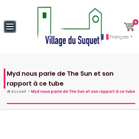
au
contenu
0
Français
▼
Cannes la Croisette à ses pieds!
Myd nous parle de The Sun et son
rapport à ce tube
Accueil
>
Myd nous parle de The Sun et son rapport à ce tube