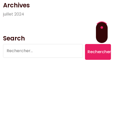
Archives
j
u
i
l
l
e
t
2
0
2
4
Search
Rechercher :
Copyright © 2026 Village du Suquet | Powered by
Aromatic