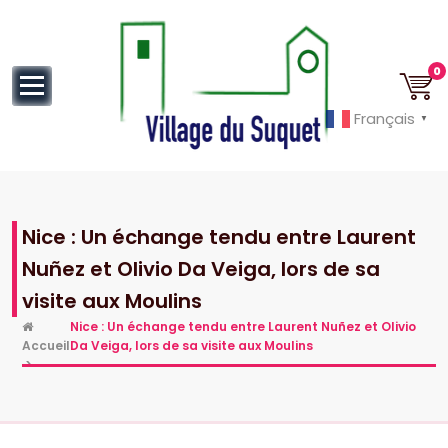
au
contenu
0
Français
▼
Cannes la Croisette à ses pieds!
Nice : Un échange tendu entre Laurent
Nuñez et Olivio Da Veiga, lors de sa
visite aux Moulins
Nice : Un échange tendu entre Laurent Nuñez et Olivio
Accueil
Da Veiga, lors de sa visite aux Moulins
>