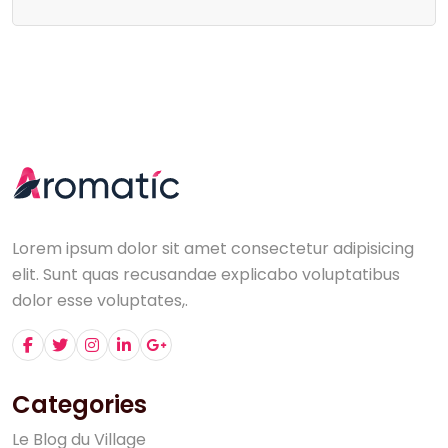
Lorem ipsum dolor sit amet consectetur adipisicing
elit. Sunt quas recusandae explicabo voluptatibus
dolor esse voluptates,.
Categories
L
e
B
l
o
g
d
u
V
i
l
l
a
g
e