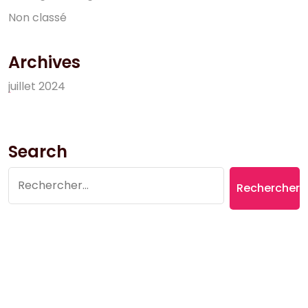
N
o
n
c
l
a
s
s
é
Archives
j
u
i
l
l
e
t
2
0
2
4
Search
Rechercher :