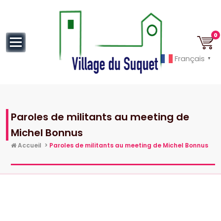
au
contenu
0
Français
▼
Cannes la Croisette à ses pieds!
Paroles de militants au meeting de
Michel Bonnus
Accueil
>
Paroles de militants au meeting de Michel Bonnus