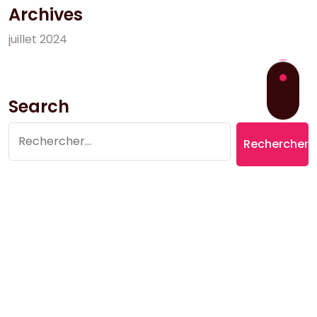
Archives
j
u
i
l
l
e
t
2
0
2
4
Search
Rechercher :
Copyright © 2026 Village du Suquet | Powered by
Aromatic