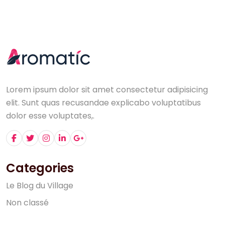
Lorem ipsum dolor sit amet consectetur adipisicing
elit. Sunt quas recusandae explicabo voluptatibus
dolor esse voluptates,.
Categories
L
e
B
l
o
g
d
u
V
i
l
l
a
g
e
N
o
n
c
l
a
s
s
é