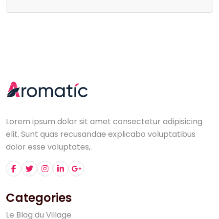
Lorem ipsum dolor sit amet consectetur adipisicing
elit. Sunt quas recusandae explicabo voluptatibus
dolor esse voluptates,.
Categories
L
e
B
l
o
g
d
u
V
i
l
l
a
g
e