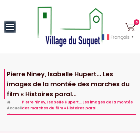
au
contenu
0
Français
▼
Cannes la Croisette à ses pieds!
Pierre Niney, Isabelle Hupert… Les
images de la montée des marches du
film « Histoires paral…
Pierre Niney, Isabelle Hupert… Les images de la montée
Accueil
des marches du film « Histoires paral…
>