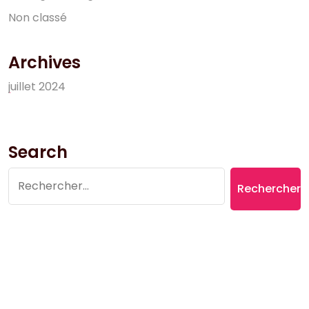
N
o
n
c
l
a
s
s
é
Archives
j
u
i
l
l
e
t
2
0
2
4
Search
Rechercher :