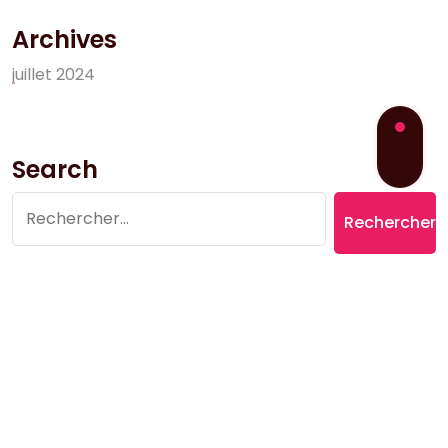
Archives
j
u
i
l
l
e
t
2
0
2
4
Search
Rechercher :
Copyright © 2026 Village du Suquet | Powered by
Aromatic