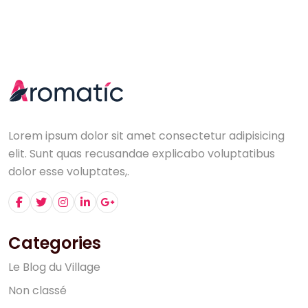
Lorem ipsum dolor sit amet consectetur adipisicing
elit. Sunt quas recusandae explicabo voluptatibus
dolor esse voluptates,.
Categories
L
e
B
l
o
g
d
u
V
i
l
l
a
g
e
N
o
n
c
l
a
s
s
é