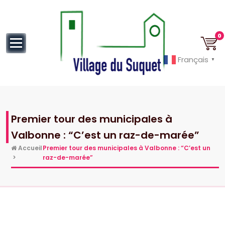
au
contenu
0
Français
▼
Cannes la Croisette à ses pieds!
Premier tour des municipales à
Valbonne : “C’est un raz-de-marée”
Accueil
Premier tour des municipales à Valbonne : “C’est un
>
raz-de-marée”