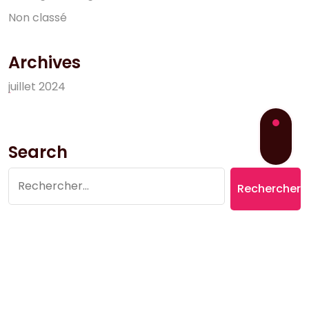
N
o
n
c
l
a
s
s
é
Archives
j
u
i
l
l
e
t
2
0
2
4
Search
Rechercher :