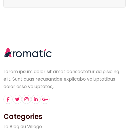
Lorem ipsum dolor sit amet consectetur adipisicing
elit. Sunt quas recusandae explicabo voluptatibus
dolor esse voluptates,.
Categories
L
e
B
l
o
g
d
u
V
i
l
l
a
g
e