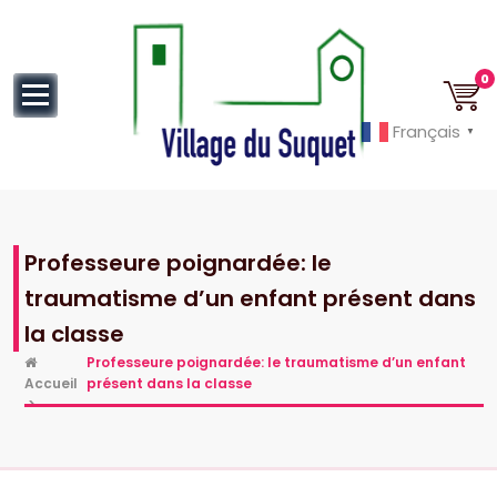
au
contenu
0
Français
▼
Cannes la Croisette à ses pieds!
Professeure poignardée: le
traumatisme d’un enfant présent dans
la classe
Professeure poignardée: le traumatisme d’un enfant
Accueil
présent dans la classe
>