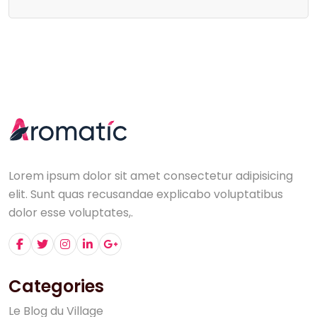
Lorem ipsum dolor sit amet consectetur adipisicing
elit. Sunt quas recusandae explicabo voluptatibus
dolor esse voluptates,.
Categories
L
e
B
l
o
g
d
u
V
i
l
l
a
g
e