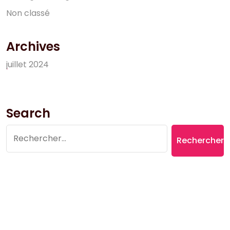
N
o
n
c
l
a
s
s
é
Archives
j
u
i
l
l
e
t
2
0
2
4
Search
Rechercher :