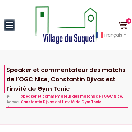
au
contenu
0
Français
▼
Cannes la Croisette à ses pieds!
Speaker et commentateur des matchs
de l’OGC Nice, Constantin Djivas est
l’invité de Gym Tonic
Speaker et commentateur des matchs de l’OGC Nice,
Accueil
Constantin Djivas est l’invité de Gym Tonic
>