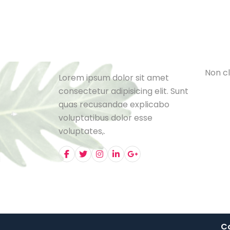
Cat
L
e
B
l
o
N
o
n
c
l
Lorem ipsum dolor sit amet
consectetur adipisicing elit. Sunt
quas recusandae explicabo
voluptatibus dolor esse
voluptates,.
Co