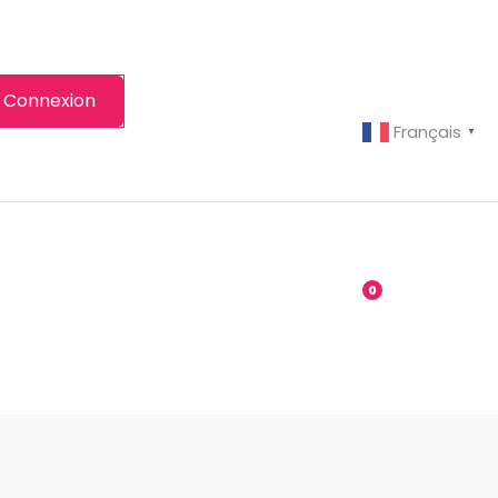
Connexion
Français
▼
-grenier
Boutique
0