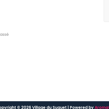
egories
Archives
g
d
u
V
i
l
l
a
g
e
j
u
i
l
l
e
t
2
0
2
4
a
s
s
é
pyright © 2026 Village du Suquet | Powered by
Aromat