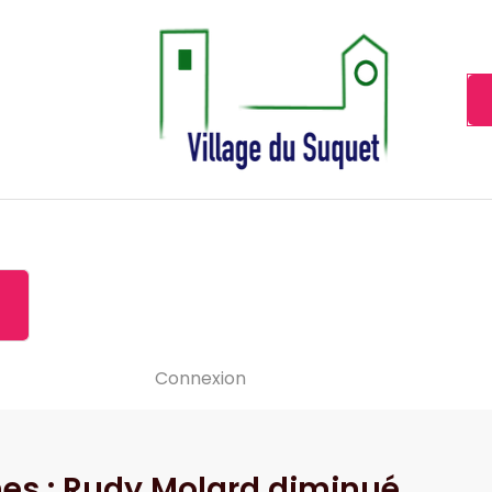
Cannes la Croisette à ses pieds!
Accueil
À propos de
Le-vide
Visiter le Suquet
Contact
News
Connexion
es : Rudy Molard diminué