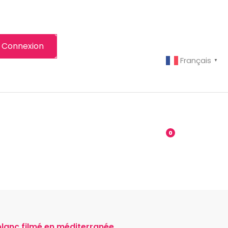
Connexion
Français
▼
-grenier
Boutique
0
blanc filmé en méditerranée