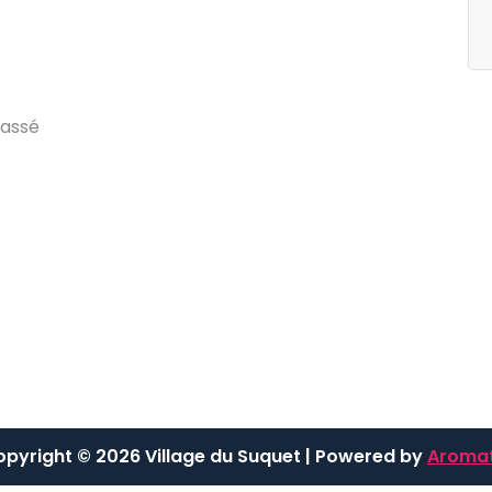
egories
Archives
g
d
u
V
i
l
l
a
g
e
j
u
i
l
l
e
t
2
0
2
4
a
s
s
é
pyright © 2026 Village du Suquet | Powered by
Aromat