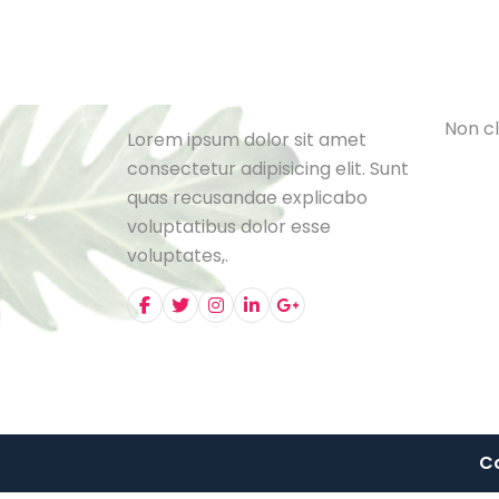
Cat
L
e
B
l
o
N
o
n
c
l
Lorem ipsum dolor sit amet
consectetur adipisicing elit. Sunt
quas recusandae explicabo
voluptatibus dolor esse
voluptates,.
Co