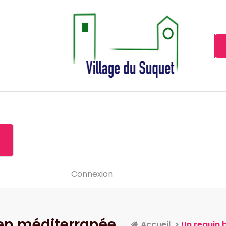
Cannes la Croisette à ses pieds!
Accueil
À propos de
Le-vide
Visiter le Suquet
Contact
News
Connexion
 en méditerranée
Accueil
>
Un requin 