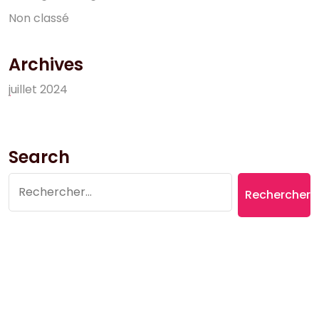
N
o
n
c
l
a
s
s
é
Archives
j
u
i
l
l
e
t
2
0
2
4
Search
Rechercher :