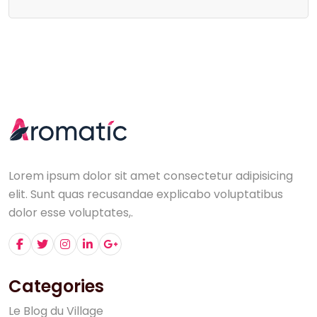
Lorem ipsum dolor sit amet consectetur adipisicing
elit. Sunt quas recusandae explicabo voluptatibus
dolor esse voluptates,.
Categories
L
e
B
l
o
g
d
u
V
i
l
l
a
g
e