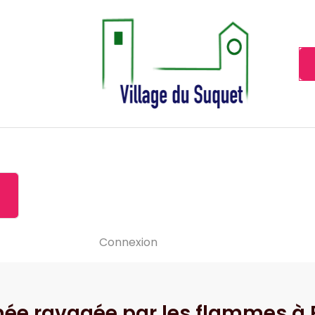
Cannes la Croisette à ses pieds!
Accueil
À propos de
Le-vide
Visiter le Suquet
Contact
News
Connexion
e ravagée par les flammes à 