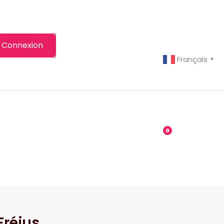
Connexion
Français
▼
-grenier
Boutique
0
Fréjus