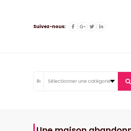
Aller
au
contenu
Suivez-nous:
Une maison abandonné