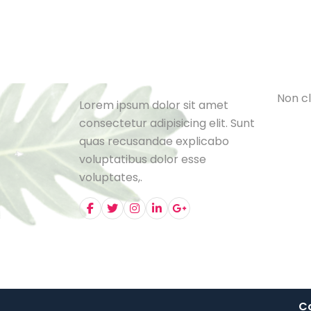
Cat
L
e
B
l
o
N
o
n
c
l
Lorem ipsum dolor sit amet
consectetur adipisicing elit. Sunt
quas recusandae explicabo
voluptatibus dolor esse
voluptates,.
Co