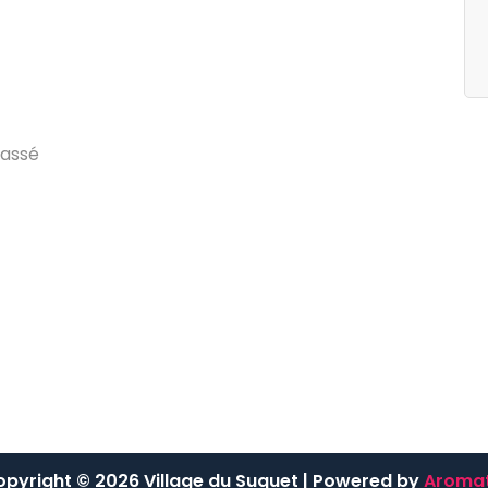
egories
Archives
g
d
u
V
i
l
l
a
g
e
j
u
i
l
l
e
t
2
0
2
4
a
s
s
é
pyright © 2026 Village du Suquet | Powered by
Aromat