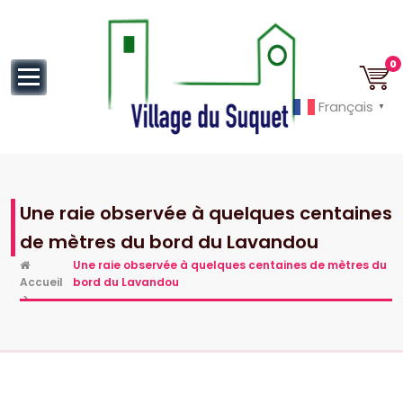
au
contenu
0
Français
▼
Cannes la Croisette à ses pieds!
Une raie observée à quelques centaines
de mètres du bord du Lavandou
Une raie observée à quelques centaines de mètres du
Accueil
bord du Lavandou
>