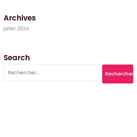
Archives
j
u
i
l
l
e
t
2
0
2
4
Search
Rechercher :
Copyright © 2026 Village du Suquet | Powered by