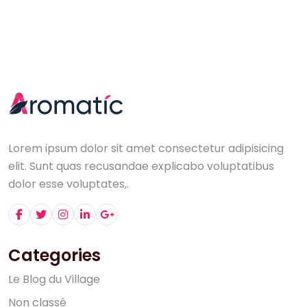
Lorem ipsum dolor sit amet consectetur adipisicing
elit. Sunt quas recusandae explicabo voluptatibus
dolor esse voluptates,.
Categories
L
e
B
l
o
g
d
u
V
i
l
l
a
g
e
N
o
n
c
l
a
s
s
é