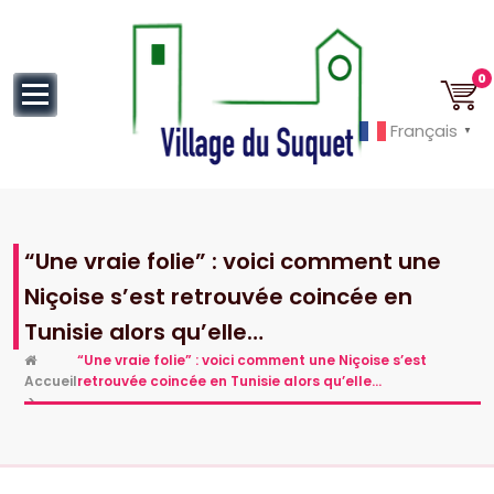
au
contenu
0
Français
▼
Cannes la Croisette à ses pieds!
“Une vraie folie” : voici comment une
Niçoise s’est retrouvée coincée en
Tunisie alors qu’elle…
“Une vraie folie” : voici comment une Niçoise s’est
Accueil
retrouvée coincée en Tunisie alors qu’elle…
>