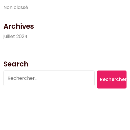
N
o
n
c
l
a
s
s
é
Archives
j
u
i
l
l
e
t
2
0
2
4
Search
Rechercher :