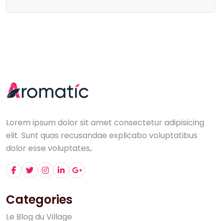
Lorem ipsum dolor sit amet consectetur adipisicing
elit. Sunt quas recusandae explicabo voluptatibus
dolor esse voluptates,.
Categories
L
e
B
l
o
g
d
u
V
i
l
l
a
g
e