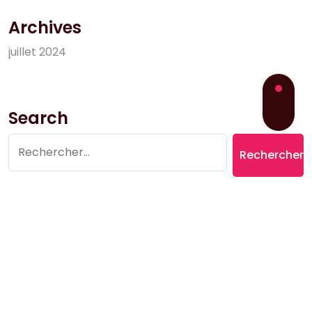
Archives
j
u
i
l
l
e
t
2
0
2
4
Search
Rechercher :
Copyright © 2026 Village du Suquet | Powered by
Aromatic