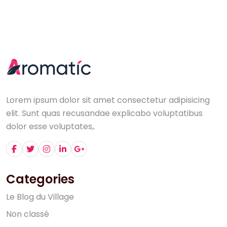
Lorem ipsum dolor sit amet consectetur adipisicing
elit. Sunt quas recusandae explicabo voluptatibus
dolor esse voluptates,.
Categories
L
e
B
l
o
g
d
u
V
i
l
l
a
g
e
N
o
n
c
l
a
s
s
é